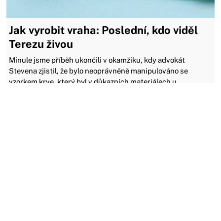
Jak vyrobit vraha: Poslední, kdo viděl
Terezu živou
Minule jsme příběh ukončili v okamžiku, kdy advokát
Stevena zjistil, že bylo neoprávněně manipulováno se
vzorkem krve, který byl v důkazních materiálech u
Stevenova prvního obvinění. Bude tato stopa k něčemu?
16.06.2021