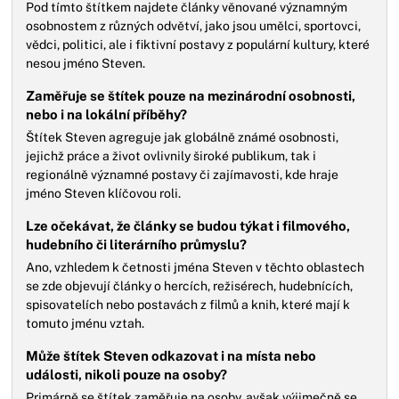
Pod tímto štítkem najdete články věnované významným
osobnostem z různých odvětví, jako jsou umělci, sportovci,
vědci, politici, ale i fiktivní postavy z populární kultury, které
nesou jméno Steven.
Zaměřuje se štítek pouze na mezinárodní osobnosti,
nebo i na lokální příběhy?
Štítek Steven agreguje jak globálně známé osobnosti,
jejichž práce a život ovlivnily široké publikum, tak i
regionálně významné postavy či zajímavosti, kde hraje
jméno Steven klíčovou roli.
Lze očekávat, že články se budou týkat i filmového,
hudebního či literárního průmyslu?
Ano, vzhledem k četnosti jména Steven v těchto oblastech
se zde objevují články o hercích, režisérech, hudebnících,
spisovatelích nebo postavách z filmů a knih, které mají k
tomuto jménu vztah.
Může štítek Steven odkazovat i na místa nebo
události, nikoli pouze na osoby?
Primárně se štítek zaměřuje na osoby, avšak výjimečně se