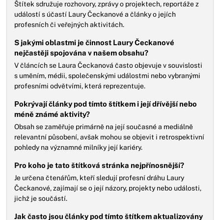
Štítek sdružuje rozhovory, zprávy o projektech, reportáže z
událostí s účastí Laury Čeckanové a články o jejích
profesních či veřejných aktivitách.
S jakými oblastmi je činnost Laury Čeckanové
nejčastěji spojována v našem obsahu?
V článcích se Laura Čeckanová často objevuje v souvislosti
s uměním, médii, společenskými událostmi nebo vybranými
profesními odvětvími, která reprezentuje.
Pokrývají články pod tímto štítkem i její dřívější nebo
méně známé aktivity?
Obsah se zaměřuje primárně na její současné a mediálně
relevantní působení, avšak mohou se objevit i retrospektivní
pohledy na významné milníky její kariéry.
Pro koho je tato štítková stránka nejpřínosnější?
Je určena čtenářům, kteří sledují profesní dráhu Laury
Čeckanové, zajímají se o její názory, projekty nebo události,
jichž je součástí.
Jak často jsou články pod tímto štítkem aktualizovány