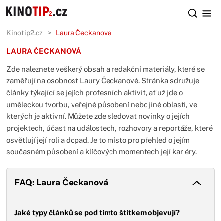
Kinotip2.cz
Laura Čeckanová
LAURA ČECKANOVÁ
Zde naleznete veškerý obsah a redakční materiály, které se
zaměřují na osobnost Laury Čeckanové. Stránka sdružuje
články týkající se jejích profesních aktivit, ať už jde o
uměleckou tvorbu, veřejné působení nebo jiné oblasti, ve
kterých je aktivní. Můžete zde sledovat novinky o jejích
projektech, účast na událostech, rozhovory a reportáže, které
osvětlují její roli a dopad. Je to místo pro přehled o jejím
současném působení a klíčových momentech její kariéry.
FAQ: Laura Čeckanová
Jaké typy článků se pod tímto štítkem objevují?