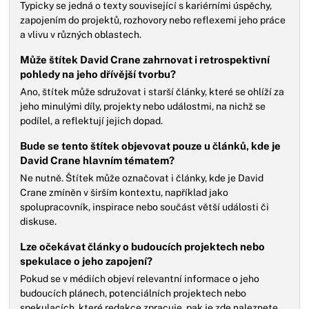
Typicky se jedná o texty související s kariérními úspěchy,
zapojením do projektů, rozhovory nebo reflexemi jeho práce
a vlivu v různých oblastech.
Může štítek David Crane zahrnovat i retrospektivní
pohledy na jeho dřívější tvorbu?
Ano, štítek může sdružovat i starší články, které se ohlíží za
jeho minulými díly, projekty nebo událostmi, na nichž se
podílel, a reflektují jejich dopad.
Bude se tento štítek objevovat pouze u článků, kde je
David Crane hlavním tématem?
Ne nutně. Štítek může označovat i články, kde je David
Crane zmíněn v širším kontextu, například jako
spolupracovník, inspirace nebo součást větší události či
diskuse.
Lze očekávat články o budoucích projektech nebo
spekulace o jeho zapojení?
Pokud se v médiích objeví relevantní informace o jeho
budoucích plánech, potenciálních projektech nebo
spekulacích, které redakce zpracuje, pak je zde naleznete.