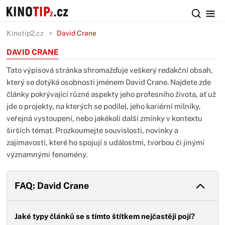
Kinotip2.cz
David Crane
DAVID CRANE
Tato výpisová stránka shromažďuje veškerý redakční obsah,
který se dotýká osobnosti jménem David Crane. Najdete zde
články pokrývající různé aspekty jeho profesního života, ať už
jde o projekty, na kterých se podílel, jeho kariérní milníky,
veřejná vystoupení, nebo jakékoli další zmínky v kontextu
širších témat. Prozkoumejte souvislosti, novinky a
zajímavosti, které ho spojují s událostmi, tvorbou či jinými
významnými fenomény.
FAQ: David Crane
Jaké typy článků se s tímto štítkem nejčastěji pojí?