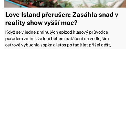
Love Island přerušen: Zasáhla snad v
reality show vyšší moc?
Když se v jedné z minulých epizod hlasový průvodce
pořadem zmínil, že loni během natáčení na vedlejším
ostrově vybuchla sopka a letos po řadě let přišel déšť,
vypadalo to jako vtip, když dodal, co asi bude příště. A už je
to tady.
26.09.2022