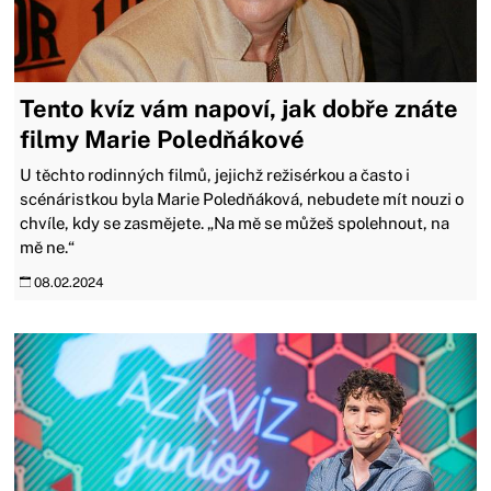
Tento kvíz vám napoví, jak dobře znáte
filmy Marie Poledňákové
U těchto rodinných filmů, jejichž režisérkou a často i
scénáristkou byla Marie Poledňáková, nebudete mít nouzi o
chvíle, kdy se zasmějete. „Na mě se můžeš spolehnout, na
mě ne.“
08.02.2024