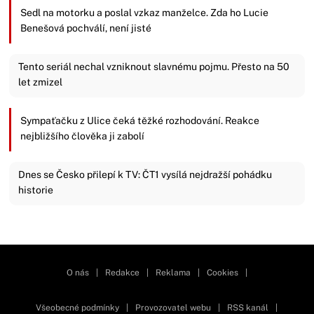
Sedl na motorku a poslal vzkaz manželce. Zda ho Lucie
Benešová pochválí, není jisté
Tento seriál nechal vzniknout slavnému pojmu. Přesto na 50
let zmizel
Sympaťačku z Ulice čeká těžké rozhodování. Reakce
nejbližšího člověka ji zabolí
Dnes se Česko přilepí k TV: ČT1 vysílá nejdražší pohádku
historie
Zavřít reklamu
O nás
|
Redakce
|
Reklama
|
Cookies
|
Všeobecné podmínky
|
Provozovatel webu
|
RSS kanál
|