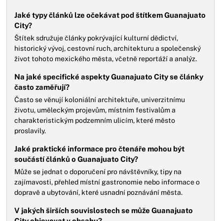
Jaké typy článků lze očekávat pod štítkem Guanajuato
City?
Štítek sdružuje články pokrývající kulturní dědictví,
historický vývoj, cestovní ruch, architekturu a společenský
život tohoto mexického města, včetně reportáží a analýz.
Na jaké specifické aspekty Guanajuato City se články
často zaměřují?
Často se věnují koloniální architektuře, univerzitnímu
životu, uměleckým projevům, místním festivalům a
charakteristickým podzemním ulicím, které město
proslavily.
Jaké praktické informace pro čtenáře mohou být
součástí článků o Guanajuato City?
Může se jednat o doporučení pro návštěvníky, tipy na
zajímavosti, přehled místní gastronomie nebo informace o
dopravě a ubytování, které usnadní poznávání města.
V jakých širších souvislostech se může Guanajuato
City objevovat v obsahu?