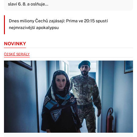
slaví 6. 8. a oslňuje…
Dnes miliony Čechů zajásají: Prima ve 20:15 spustí
nejmrazivější apokalypsu
NOVINKY
ČESKÉ SERIÁLY