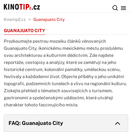
Kinotip2.cz
Guanajuato City
GUANAJUATO CITY
Prozkoumejte pestrou mozaiku článků věnovaných
Guanajuato City, ikonickému mexickému městu proslulému
svou architekturou a kulturním dědictvím. Zde najdete
reportáže, cestopisy a analýzy, které se zaměřují na jeho
historické centrum, koloniální památky, uměleckou scénu,
festivaly a každodenní život. Objevte příběhy o jeho unikátní
topografii, podzemních tunelech a vlivu na regionální kulturu.
Získejte přehled o tématech souvisejících s turismem,
gastronomií a společenskými událostmi, které utvářejí
charakter tohoto fascinujícího místa.
FAQ: Guanajuato City