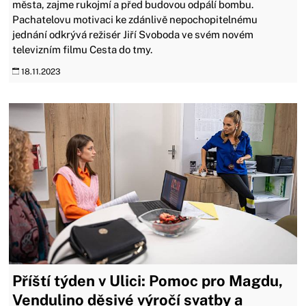
města, zajme rukojmí a před budovou odpálí bombu.
Pachatelovu motivaci ke zdánlivě nepochopitelnému
jednání odkrývá režisér Jiří Svoboda ve svém novém
televizním filmu Cesta do tmy.
18.11.2023
Příští týden v Ulici: Pomoc pro Magdu,
Vendulino děsivé výročí svatby a