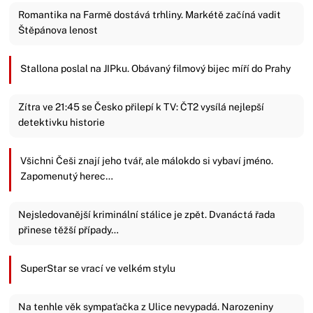
Romantika na Farmě dostává trhliny. Markétě začíná vadit
Štěpánova lenost
Stallona poslal na JIPku. Obávaný filmový bijec míří do Prahy
Zítra ve 21:45 se Česko přilepí k TV: ČT2 vysílá nejlepší
detektivku historie
Všichni Češi znají jeho tvář, ale málokdo si vybaví jméno.
Zapomenutý herec…
Nejsledovanější kriminální stálice je zpět. Dvanáctá řada
přinese těžší případy…
SuperStar se vrací ve velkém stylu
Na tenhle věk sympaťačka z Ulice nevypadá. Narozeniny