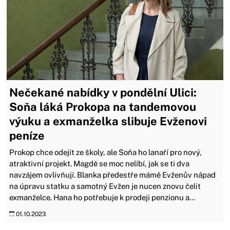
Nečekané nabídky v pondělní Ulici:
Soňa láká Prokopa na tandemovou
výuku a exmanželka slibuje Evženovi
peníze
Prokop chce odejít ze školy, ale Soňa ho lanaří pro nový,
atraktivní projekt. Magdě se moc nelíbí, jak se ti dva
navzájem ovlivňují. Blanka předestře mámě Evženův nápad
na úpravu statku a samotný Evžen je nucen znovu čelit
exmanželce. Hana ho potřebuje k prodeji penzionu a...
01.10.2023