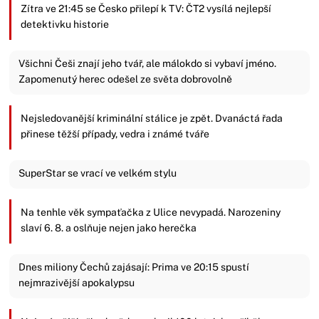
Zítra ve 21:45 se Česko přilepí k TV: ČT2 vysílá nejlepší
detektivku historie
Všichni Češi znají jeho tvář, ale málokdo si vybaví jméno.
Zapomenutý herec odešel ze světa dobrovolně
Nejsledovanější kriminální stálice je zpět. Dvanáctá řada
přinese těžší případy, vedra i známé tváře
SuperStar se vrací ve velkém stylu
Na tenhle věk sympaťačka z Ulice nevypadá. Narozeniny
slaví 6. 8. a oslňuje nejen jako herečka
Dnes miliony Čechů zajásají: Prima ve 20:15 spustí
nejmrazivější apokalypsu