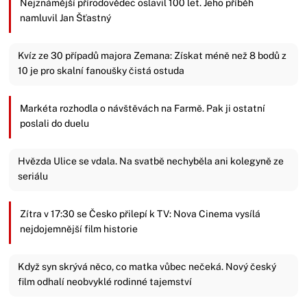
Nejznámější přírodovědec oslavil 100 let. Jeho příběh
namluvil Jan Šťastný
Kvíz ze 30 případů majora Zemana: Získat méně než 8 bodů z
10 je pro skalní fanoušky čistá ostuda
Markéta rozhodla o návštěvách na Farmě. Pak ji ostatní
poslali do duelu
Hvězda Ulice se vdala. Na svatbě nechyběla ani kolegyně ze
seriálu
Zítra v 17:30 se Česko přilepí k TV: Nova Cinema vysílá
nejdojemnější film historie
Když syn skrývá něco, co matka vůbec nečeká. Nový český
film odhalí neobvyklé rodinné tajemství