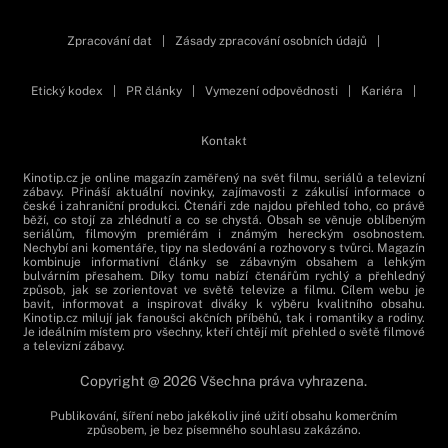
Zpracování dat
|
Zásady zpracování osobních údajů
|
Etický kodex
|
PR články
|
Vymezení odpovědnosti
|
Kariéra
|
Kontakt
Kinotip.cz je online magazín zaměřený na svět filmu, seriálů a televizní
zábavy. Přináší aktuální novinky, zajímavosti z zákulisí informace o
české i zahraniční produkci. Čtenáři zde najdou přehled toho, co právě
běží, co stojí za zhlédnutí a co se chystá. Obsah se věnuje oblíbeným
seriálům, filmovým premiérám i známým hereckým osobnostem.
Nechybí ani komentáře, tipy na sledování a rozhovory s tvůrci. Magazín
kombinuje informativní články se zábavným obsahem a lehkým
bulvárním přesahem. Díky tomu nabízí čtenářům rychlý a přehledný
způsob, jak se zorientovat ve světě televize a filmu. Cílem webu je
bavit, informovat a inspirovat diváky k výběru kvalitního obsahu.
Kinotip.cz milují jak fanoušci akčních příběhů, tak i romantiky a rodiny.
Je ideálním místem pro všechny, kteří chtějí mít přehled o světě filmové
a televizní zábavy.
Copyright @ 2026 Všechna práva vyhrazena.
Publikování, šíření nebo jakékoliv jiné užití obsahu komerčním
způsobem, je bez písemného souhlasu zakázáno.