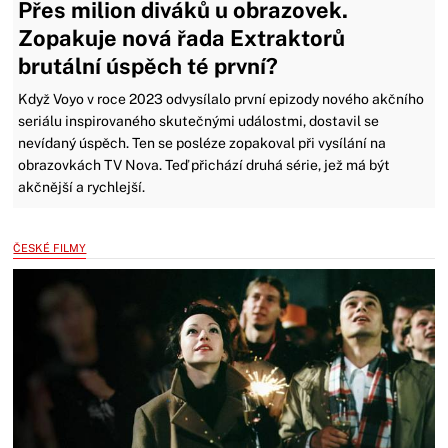
Přes milion diváků u obrazovek.
Zopakuje nová řada Extraktorů
brutální úspěch té první?
Když Voyo v roce 2023 odvysílalo první epizody nového akčního
seriálu inspirovaného skutečnými událostmi, dostavil se
nevídaný úspěch. Ten se posléze zopakoval při vysílání na
obrazovkách TV Nova. Teď přichází druhá série, jež má být
akčnější a rychlejší.
ČESKÉ FILMY