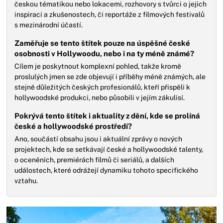
českou tématikou nebo lokacemi, rozhovory s tvůrci o jejich
inspiraci a zkušenostech, či reportáže z filmových festivalů
s mezinárodní účastí.
Zaměřuje se tento štítek pouze na úspěšné české
osobnosti v Hollywoodu, nebo i na ty méně známé?
Cílem je poskytnout komplexní pohled, takže kromě
proslulých jmen se zde objevují i příběhy méně známých, ale
stejně důležitých českých profesionálů, kteří přispěli k
hollywoodské produkci, nebo působili v jejím zákulisí.
Pokrývá tento štítek i aktuality z dění, kde se prolíná
české a hollywoodské prostředí?
Ano, součástí obsahu jsou i aktuální zprávy o nových
projektech, kde se setkávají české a hollywoodské talenty,
o oceněních, premiérách filmů či seriálů, a dalších
událostech, které odrážejí dynamiku tohoto specifického
vztahu.