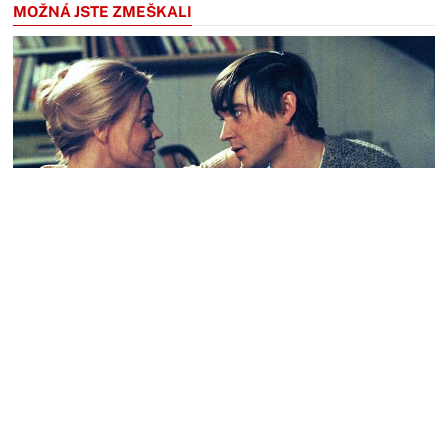
MOŽNÁ JSTE ZMEŠKALI
A zlehka zazvoní: Malá vzpomínka na
velké herce ve vánočně laděném
příběhu, který byl téměř zapomenutý
Česká televize musí mít někde ve svých archivech doslova
stovky zapomenutých televizních inscenací, které vznikaly v
sedmdesátých a osmdesátých letech a dokázaly naplno