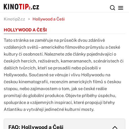
Kinotip2.cz
Hollywood a Češi
HOLLYWOOD A ČEŠI
Tato stránka se zaměřuje na průsečík dvou zdánlivě
vzdálených světů – amerického filmového průmyslu a české
kultury či osobností. Naleznete zde články pojednávající o
českých hercích, režisérech, kameramanech, scénáristech či
dalších tvůrcích, kteří se prosadili nebo působili v
Hollywoodu. Současně se věnuje i vlivu Hollywoodu na
českou kinematografii, recenzím amerických filmů s českou
stopou, nebo zajímavostem o tom, jak se české reálie
promítají do globální produkce. Objevte příběhy úspěchu,
spolupráce a vzájemných inspirací, které propojují břehy
Atlantiku a vytvářejí jedinečné kulturní mosty.
FAQ: Hollywood a Češi