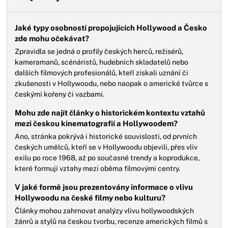
Jaké typy osobností propojujících Hollywood a Česko
zde mohu očekávat?
Zpravidla se jedná o profily českých herců, režisérů,
kameramanů, scénáristů, hudebních skladatelů nebo
dalších filmových profesionálů, kteří získali uznání či
zkušenosti v Hollywoodu, nebo naopak o americké tvůrce s
českými kořeny či vazbami.
Mohu zde najít články o historickém kontextu vztahů
mezi českou kinematografií a Hollywoodem?
Ano, stránka pokrývá i historické souvislosti, od prvních
českých umělců, kteří se v Hollywoodu objevili, přes vliv
exilu po roce 1968, až po současné trendy a koprodukce,
které formují vztahy mezi oběma filmovými centry.
V jaké formě jsou prezentovány informace o vlivu
Hollywoodu na české filmy nebo kulturu?
Články mohou zahrnovat analýzy vlivu hollywoodských
žánrů a stylů na českou tvorbu, recenze amerických filmů s