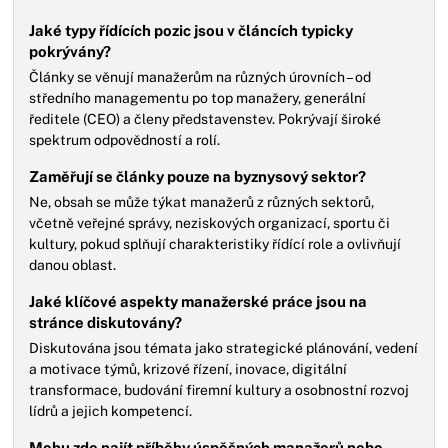
Jaké typy řídících pozic jsou v článcích typicky
pokrývány?
Články se věnují manažerům na různých úrovních – od
středního managementu po top manažery, generální
ředitele (CEO) a členy představenstev. Pokrývají široké
spektrum odpovědností a rolí.
Zaměřují se články pouze na byznysový sektor?
Ne, obsah se může týkat manažerů z různých sektorů,
včetně veřejné správy, neziskových organizací, sportu či
kultury, pokud splňují charakteristiky řídící role a ovlivňují
danou oblast.
Jaké klíčové aspekty manažerské práce jsou na
stránce diskutovány?
Diskutována jsou témata jako strategické plánování, vedení
a motivace týmů, krizové řízení, inovace, digitální
transformace, budování firemní kultury a osobnostní rozvoj
lídrů a jejich kompetencí.
Mohu zde najít příběhy úspěšných manažerů nebo