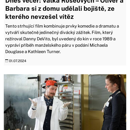
Dnes večer: Válka Roseových – Oliver a
Barbara si z domu udělali bojiště, ze
kterého nevzešel vítěz
Tento strhující film kombinuje prvky komedie a dramatu a
vytváří skutečně jedinečný divácký zážitek. Film, který
režíroval Danny DeVito, byl uvedený do kin v roce 1989 a
vypráví příběh manželského páru v podání Michaela
Douglase a Kathleen Turner.
01.07.2024