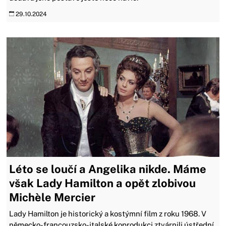
29.10.2024
Léto se loučí a Angelika nikde. Máme
však Lady Hamilton a opět zlobivou
Michèle Mercier
Lady Hamilton je historický a kostýmní film z roku 1968. V
německo-francouzsko-italské koprodukci ztvárnili ústřední