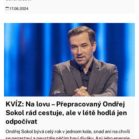
17.08.2024
KVÍZ: Na lovu – Přepracovaný Ondřej
Sokol rád cestuje, ale v létě hodlá jen
odpočívat
Ondřej Sokol bývá celý rok v jednom kole, snad ani na chvíli
se nezastaví a neustále něčím baví diváky. Ani jeho energie