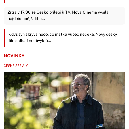
Zítra v 17:30 se Česko přilepí k TV: Nova Cinema vysílá
nejdojemnější film…
Když syn skrývá něco, co matka vůbec nečeká. Nový český
film odhalí neobvyklé…
NOVINKY
ČESKÉ SERIÁLY