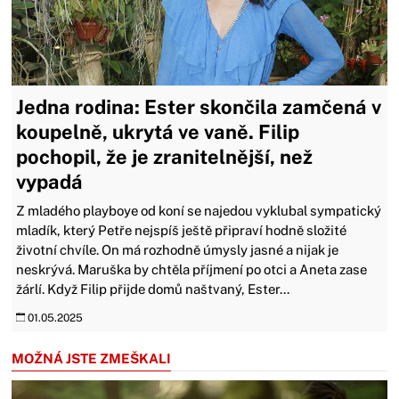
Jedna rodina: Ester skončila zamčená v
koupelně, ukrytá ve vaně. Filip
pochopil, že je zranitelnější, než
vypadá
Z mladého playboye od koní se najedou vyklubal sympatický
mladík, který Petře nejspíš ještě připraví hodně složité
životní chvíle. On má rozhodně úmysly jasné a nijak je
neskrývá. Maruška by chtěla příjmení po otci a Aneta zase
žárlí. Když Filip přijde domů naštvaný, Ester...
01.05.2025
MOŽNÁ JSTE ZMEŠKALI