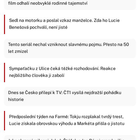
film odhalí neobvyklé rodinné tajemství
Sedl na motorku a poslal vzkaz manželce. Zda ho Lucie
Benešová pochválí, není jisté
Tento seriál nechal vzniknout slavnému pojmu. Přesto na 50
let zmizel
Sympaťačku z Ulice čeká těžké rozhodování. Reakce
nejbližšího člověka ji zabolí
Dnes se Česko přilepí k TV: ČT1 vysílá nejdražší pohádku
historie
Předposlední týden na Farmě: Tokju rozplakal tvrdý trest,
Lucie získala obrovskou výhodu a Markéta přišla o jistotu