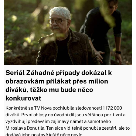
Seriál Záhadné případy dokázal k
obrazovkám přilákat přes milion
diváků, těžko mu bude něco
konkurovat
Konkrétně se TV Nova pochlubila sledovaností 1 172 000
diváků. První ohlasy na úvodní díl jsou většinou pozitivní a
vyzdvihují především zajímavý námět a samotného
Miroslava Donutila. Ten sice viditelně pohubl a zestárl, ale to
dodává jeho postavě ještě něco navíc.