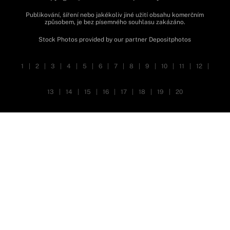
Publikování, šíření nebo jakékoliv jiné užití obsahu komerčním
způsobem, je bez písemného souhlasu zakázáno.
Stock Photos provided by our partner
Depositphotos
1
|
2
|
3
|
4
|
5
|
6
|
7
|
8
|
9
|
10
|
11
|
12
|
13
|
14
|
15
|
16
|
17
|
18
|
19
|
20