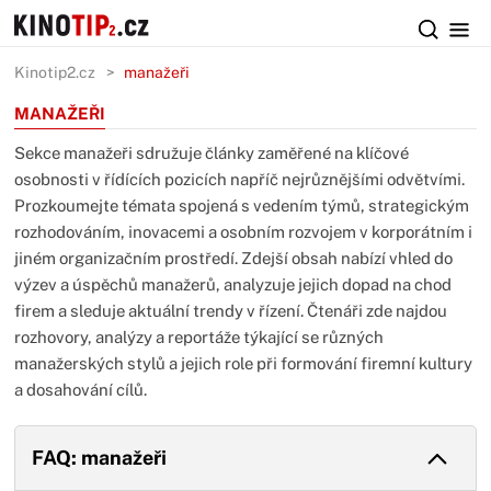
Kinotip2.cz
manažeři
MANAŽEŘI
Sekce manažeři sdružuje články zaměřené na klíčové
osobnosti v řídících pozicích napříč nejrůznějšími odvětvími.
Prozkoumejte témata spojená s vedením týmů, strategickým
rozhodováním, inovacemi a osobním rozvojem v korporátním i
jiném organizačním prostředí. Zdejší obsah nabízí vhled do
výzev a úspěchů manažerů, analyzuje jejich dopad na chod
firem a sleduje aktuální trendy v řízení. Čtenáři zde najdou
rozhovory, analýzy a reportáže týkající se různých
manažerských stylů a jejich role při formování firemní kultury
a dosahování cílů.
FAQ: manažeři