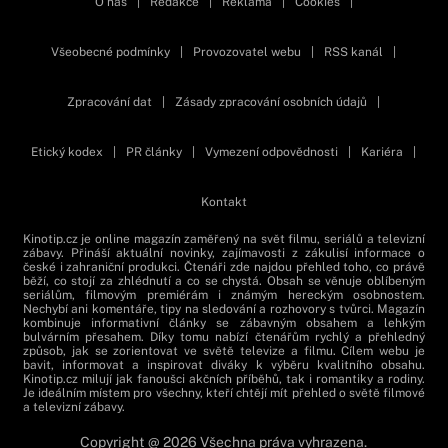
O nás
|
Redakce
|
Reklama
|
Cookies
|
Všeobecné podmínky
|
Provozovatel webu
|
RSS kanál
|
Zpracování dat
|
Zásady zpracování osobních údajů
|
Etický kodex
|
PR články
|
Vymezení odpovědnosti
|
Kariéra
|
Kontakt
Kinotip.cz je online magazín zaměřený na svět filmu, seriálů a televizní
zábavy. Přináší aktuální novinky, zajímavosti z zákulisí informace o
české i zahraniční produkci. Čtenáři zde najdou přehled toho, co právě
běží, co stojí za zhlédnutí a co se chystá. Obsah se věnuje oblíbeným
seriálům, filmovým premiérám i známým hereckým osobnostem.
Nechybí ani komentáře, tipy na sledování a rozhovory s tvůrci. Magazín
kombinuje informativní články se zábavným obsahem a lehkým
bulvárním přesahem. Díky tomu nabízí čtenářům rychlý a přehledný
způsob, jak se zorientovat ve světě televize a filmu. Cílem webu je
bavit, informovat a inspirovat diváky k výběru kvalitního obsahu.
Kinotip.cz milují jak fanoušci akčních příběhů, tak i romantiky a rodiny.
Je ideálním místem pro všechny, kteří chtějí mít přehled o světě filmové
a televizní zábavy.
Copyright @ 2026 Všechna práva vyhrazena.