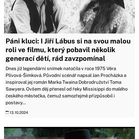
Páni kluci: I Jiří Lábus si na svou malou
roli ve filmu, který pobavil několik
generací dětí, rád zavzpomínal
Dnes již legendární snímek natočila v roce 1975 Věra
Plívová-Šimková. Původní scénář napsal Jan Procházka a
inspiroval jej román Marka Twaina Dobrodružství Toma
Sawyera. Ovšem děj přenesl od řeky Missisippi do malého
českého městečka, čemuž samozřejmě přizpůsobil i
postavy...
13.10.2024