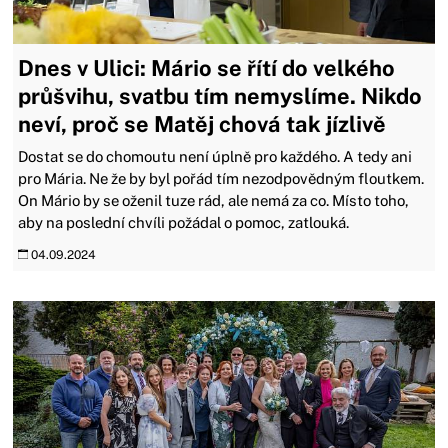
Dnes v Ulici: Mário se řítí do velkého
průšvihu, svatbu tím nemyslíme. Nikdo
neví, proč se Matěj chová tak jízlivě
Dostat se do chomoutu není úplně pro každého. A tedy ani
pro Mária. Ne že by byl pořád tím nezodpovědným floutkem.
On Mário by se oženil tuze rád, ale nemá za co. Místo toho,
aby na poslední chvíli požádal o pomoc, zatlouká.
04.09.2024