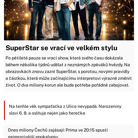
SuperStar se vrací ve velkém stylu
Po pětileté pauze se vrací show, která svého času dokázala
během několika týdnů udělat z neznámých zpěváků hvězdy. Na
obrazovkách znovu zazní SuperStar, s porotou, novými pravidly
a částkou, která může začínajícímu interpretovi výrazně změnit
život. O dva miliony korun ale bude potřeba pořádně zabojovat.
Na tenhle věk sympaťačka z Ulice nevypadá. Narozeniny
slaví 6. 8. a oslňuje nejen jako herečka
Dnes miliony Čechů zajásají: Prima ve 20:15 spustí
nejmrazivější apokalypsu