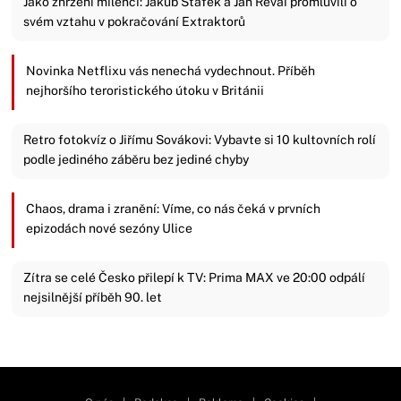
Jako zhrzení milenci: Jakub Štáfek a Jan Révai promluvili o
svém vztahu v pokračování Extraktorů
Novinka Netflixu vás nenechá vydechnout. Příběh
nejhoršího teroristického útoku v Británii
Retro fotokvíz o Jiřímu Sovákovi: Vybavte si 10 kultovních rolí
podle jediného záběru bez jediné chyby
Chaos, drama i zranění: Víme, co nás čeká v prvních
epizodách nové sezóny Ulice
Zítra se celé Česko přilepí k TV: Prima MAX ve 20:00 odpálí
nejsilnější příběh 90. let
Zavřít reklamu