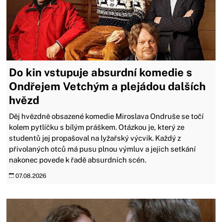
Do kin vstupuje absurdní komedie s
Ondřejem Vetchým a plejádou dalších
hvězd
Děj hvězdně obsazené komedie Miroslava Ondruše se točí
kolem pytlíčku s bílým práškem. Otázkou je, který ze
studentů jej propašoval na lyžařský výcvik. Každý z
přivolaných otců má pusu plnou výmluv a jejich setkání
nakonec povede k řadě absurdních scén.
07.08.2026