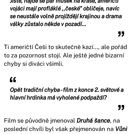
Jistě, najde se pár mušek na kráse, američtí
vojáci mají profláklé ,,české" obličeje, navíc
se neustále volně projíždějí krajinou a drama
války zůstalo někde v pozadí…
Ti američtí Češi to skutečně kazí…, ale pořád
to za pozornost stojí. Ale ještě jedné bizarní
chyby si diváci všimli.
Opět tradiční chyba - film z konce 2. světové a
hlavní hrdinka má vyholené podpaždí?
Film se původně jmenoval
Druhá šance
, na
poslední chvíli byl však přejmenován na
Vůni