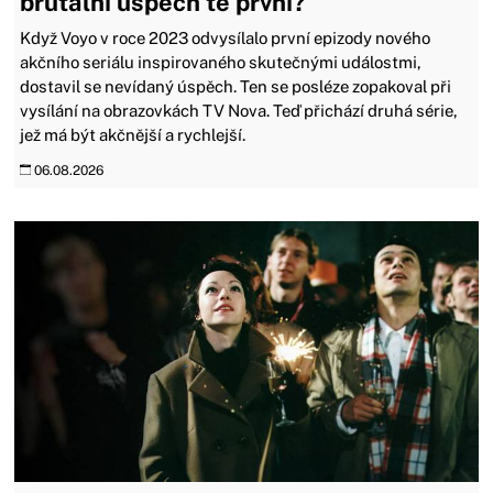
brutální úspěch té první?
Když Voyo v roce 2023 odvysílalo první epizody nového
akčního seriálu inspirovaného skutečnými událostmi,
dostavil se nevídaný úspěch. Ten se posléze zopakoval při
vysílání na obrazovkách TV Nova. Teď přichází druhá série,
jež má být akčnější a rychlejší.
06.08.2026