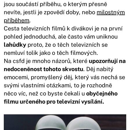
jsou součástí příběhu, o kterým přesně
nevíte, jestli je zpovědí doby, nebo
milostným
příběhem
.
Cesta televizních filmů k divákovi je na první
pohled jednoduchá, ale často vám uniknou
lahůdky
proto, že o těch televizních se
nemluví tolik jako o těch filmových.
Na csfd je mnoho názorů, které
upozorňují na
nedoceněnost tohoto skvostu
. Děj nabitý
emocemi, promyšlený děj, který vás nechá se
svými vlastními otázkami, to je rozhodně
něco víc, než co byste čekali u
obyčejného
filmu určeného pro televizní vysílání.