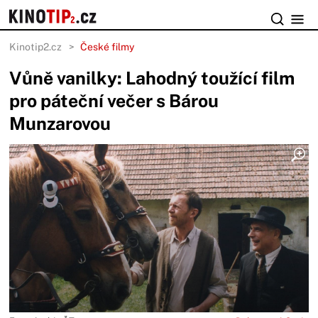
Kinotip2.cz
České filmy
Vůně vanilky: Lahodný toužící film
pro páteční večer s Bárou
Munzarovou