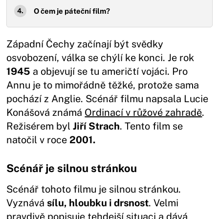
O čem je páteční film?
Západní Čechy začínají být svědky
osvobození, válka se chýlí ke konci. Je rok
1945
a objevují se tu američtí vojáci. Pro
Annu je to mimořádně těžké, protože sama
pochází z Anglie. Scénář filmu napsala Lucie
Konášová známá
Ordinací v růžové zahradě
.
Režisérem byl
Jiří Strach
. Tento film se
natočil v roce
2001.
Scénář je silnou stránkou
Scénář tohoto filmu je silnou stránkou.
Vyznává
sílu, hloubku i drsnost
. Velmi
pravdivě popisuje tehdejší situaci a dává