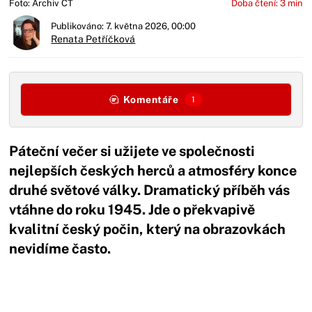
Foto: Archiv ČT
Doba čtení: 3 min
Publikováno: 7. května 2026, 00:00
Renata Petříčková
Komentáře
1
Páteční večer si užijete ve společnosti
nejlepších českých herců a atmosféry konce
druhé světové války. Dramatický příběh vás
vtáhne do roku 1945. Jde o překvapivě
kvalitní český počin, který na obrazovkách
nevidíme často.
Začátek reklamy
Konec reklamy