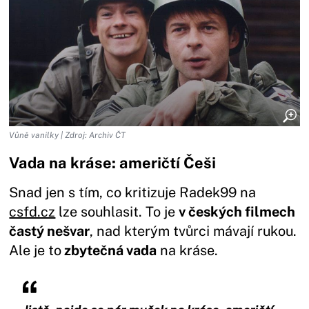
Vůně vanilky | Zdroj: Archiv ČT
Vada na kráse: američtí Češi
Snad jen s tím, co kritizuje Radek99 na
csfd.cz
lze souhlasit. To je
v českých filmech
častý nešvar
, nad kterým tvůrci mávají rukou.
Ale je to
zbytečná vada
na kráse.