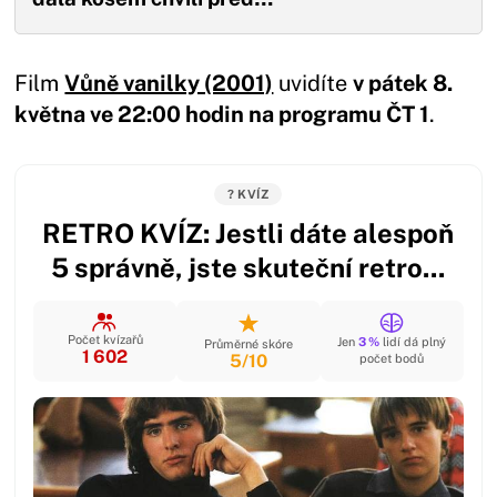
Film
Vůně vanilky (2001)
uvidíte
v pátek 8.
května ve 22:00 hodin na programu ČT 1
.
? KVÍZ
RETRO KVÍZ: Jestli dáte alespoň
5 správně, jste skuteční retro...
Počet kvízařů
Jen
3 %
lidí dá plný
Průměrné skóre
1 602
5/10
počet bodů