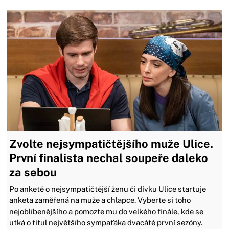
Zvolte nejsympatičtějšího muže Ulice.
První finalista nechal soupeře daleko
za sebou
Po anketě o nejsympatičtější ženu či dívku Ulice startuje
anketa zaměřená na muže a chlapce. Vyberte si toho
nejoblíbenějšího a pomozte mu do velkého finále, kde se
utká o titul největšího sympaťáka dvacáté první sezóny.