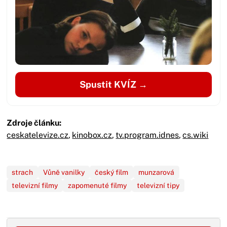
Spustit KVÍZ →
Zdroje článku:
ceskatelevize.cz
,
kinobox.cz
,
tv.program.idnes
,
cs.wiki
strach
Vůně vanilky
český film
munzarová
televizní filmy
zapomenuté filmy
televizní tipy