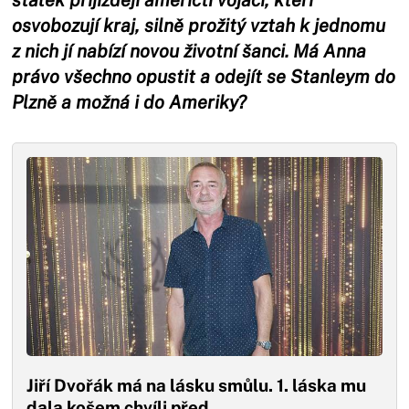
osvobozují kraj, silně prožitý vztah k jednomu
z nich jí nabízí novou životní šanci. Má Anna
právo všechno opustit a odejít se Stanleym do
Plzně a možná i do Ameriky?
Jiří Dvořák má na lásku smůlu. 1. láska mu
dala košem chvíli před…