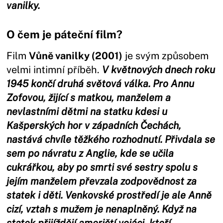
vanilky.
O čem je páteční film?
Film
Vůně vanilky (2001)
je svým způsobem
velmi intimní příběh.
V květnových dnech roku
1945 končí druhá světová válka. Pro Annu
Zofovou, žijící s matkou, manželem a
nevlastními dětmi na statku kdesi u
Kašperských hor v západních Čechách,
nastává chvíle těžkého rozhodnutí. Přivdala se
sem po návratu z Anglie, kde se učila
cukrářkou, aby po smrti své sestry spolu s
jejím manželem převzala zodpovědnost za
statek i děti. Venkovské prostředí je ale Anně
cizí, vztah s mužem je nenaplněný. Když na
statek přijíždějí američtí vojáci, kteří