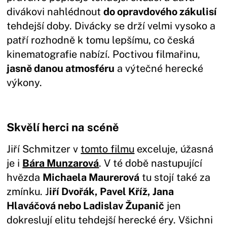
divákovi nahlédnout
do opravdového zákulisí
tehdejší doby. Divácky se drží velmi vysoko a
patří rozhodně k tomu lepšímu, co česká
kinematografie nabízí. Poctivou filmařinu,
jasně danou atmosféru
a výtečné herecké
výkony.
Skvělí herci na scéně
Jiří Schmitzer v
tomto filmu
exceluje, úžasná
je i
Bára Munzarová
. V té době nastupující
hvězda
Michaela Maurerová
tu stojí také za
zmínku. J
iří Dvořák, Pavel Kříž, Jana
Hlaváčová nebo Ladislav Županič
jen
dokreslují elitu tehdejší herecké éry. Všichni