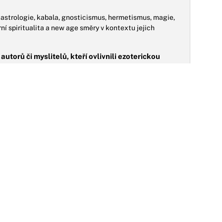
 astrologie, kabala, gnosticismus, hermetismus, magie,
ní spiritualita a new age směry v kontextu jejich
autorů či myslitelů, kteří ovlivnili ezoterickou
opisné souvislosti klíčových osobností, které formovaly
u významné písemné dědictví v podobě knih a traktátů.
 na současnou kulturu a myšlení?
NO
pirují umění, populární kulturu, osobní rozvoj a
vňují pohled na svět i v moderní době, často mimo hlavní
08.12.2022
tvrteční Prostřeno s Miluší: Hostitelka je
áročný strávník. Předvede ve své kuchyni
ěco mimořádného?