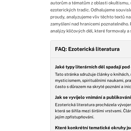
autorům a tématům z oblasti okultismu, 
ezoterických tradic. Odhalujeme souvis
proudy, analyzujeme vliv těchto textů na 
zamyšlení nad hranicemi poznatelného. P
analýzy klíčových děl, které formovaly a 
FAQ: Ezoterická literatura
Jaké typy literárních děl spadají pod
Tato stránka sdružuje články o knihách,
mysticismem, spirituálními naukami, pra
často s důrazem na skryté poznání a inic
Jak se vyvíjelo vnímání a publikování
Ezoterická literatura procházela vývojem
která se šířila mezi širšími vrstvami. Č
jejím zpřístupňování.
Které konkrétní tematické okruhy js