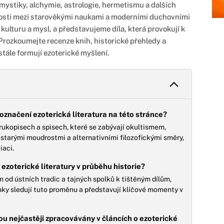
mystiky, alchymie, astrologie, hermetismu a dalších
losti mezi starověkými naukami a moderními duchovními
kulturu a mysl, a představujeme díla, která provokují k
rozkoumejte recenze knih, historické přehledy a
stále formují ezoterické myšlení.
 označení ezoterická literatura na této stránce?
 rukopisech a spisech, které se zabývají okultismem,
starými moudrostmi a alternativními filozofickými směry,
iaci.
 ezoterické literatury v průběhu historie?
 od ústních tradic a tajných spolků k tištěným dílům,
lánky sledují tuto proměnu a představují klíčové momenty v
ou nejčastěji zpracovávány v článcích o ezoterické