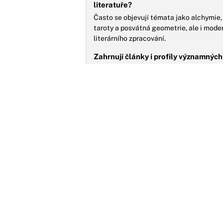
literatuře?
Často se objevují témata jako alchymie,
taroty a posvátná geometrie, ale i moder
literárního zpracování.
Zahrnují články i profily významných 
literaturu?
Ano, součástí jsou i analýzy děl a život
ezoterické myšlení a zanechaly za sebo
Jaký dopad má ezoterická literatura
Články zkoumají, jak ezoterické texty ins
alternativní způsoby poznání, a jak ovli
proudy myšlení.
Č
n
n