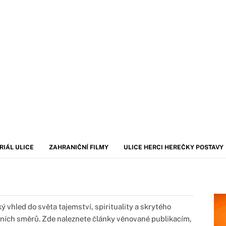
RIÁL ULICE
ZAHRANIČNÍ FILMY
ULICE HERCI HEREČKY POSTAVY
ý vhled do světa tajemství, spirituality a skrytého
ních směrů. Zde naleznete články věnované publikacím,